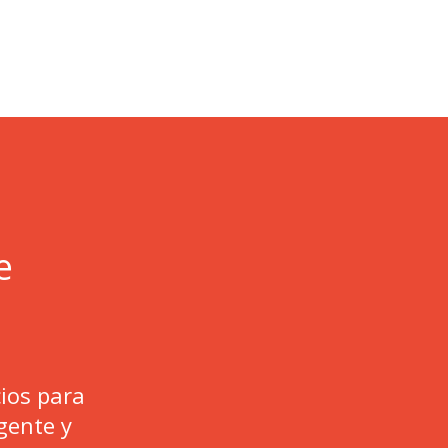
e
cios para
gente y