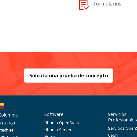
Formularios
Solicita una prueba de concepto
Software
Servicios
 Colombia
Profesionale
Ubuntu OpenStack
410 1453
Servicios Open
Ubuntu Server
Ceph
Nuage