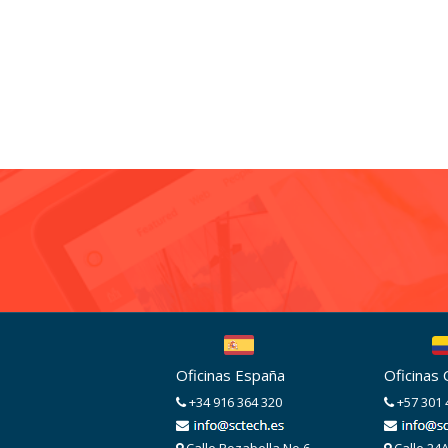
Oficinas España
Oficinas
+34 916 364 320
+57 301 