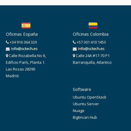
Oficinas España
Oficinas Colombia
+34 916 364 320
+57 301 410 1453
Calle Rozabella No 6,
Calle 24A #17-70 P1
Edificio París, Planta 1.
Barranquilla, Atlantico
Las Rozas 28290
Madrid.
Software
Ubuntu OpenStack
Ubuntu Server
Nuage
Bigtincan Hub